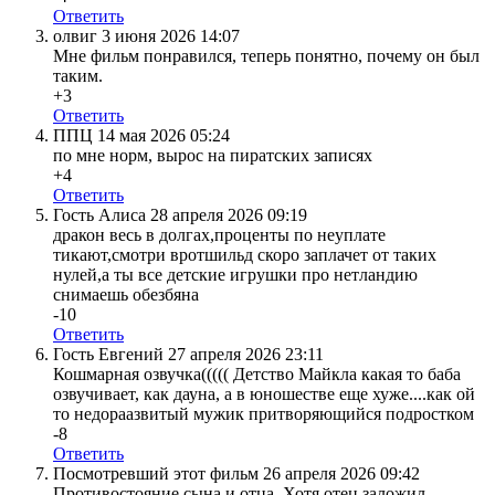
Ответить
олвиг
3 июня 2026 14:07
Мне фильм понравился, теперь понятно, почему он был
таким.
+3
Ответить
ППЦ
14 мая 2026 05:24
по мне норм, вырос на пиратских записях
+4
Ответить
Гость Алиса
28 апреля 2026 09:19
дракон весь в долгах,проценты по неуплате
тикают,смотри вротшильд скоро заплачет от таких
нулей,а ты все детские игрушки про нетландию
снимаешь обезбяна
-10
Ответить
Гость Евгений
27 апреля 2026 23:11
Кошмарная озвучка((((( Детство Майкла какая то баба
озвучивает, как дауна, а в юношестве еще хуже....как ой
то недораазвитый мужик притворяющийся подростком
-8
Ответить
Посмотревший этот фильм
26 апреля 2026 09:42
Противостояние сына и отца. Хотя отец заложил