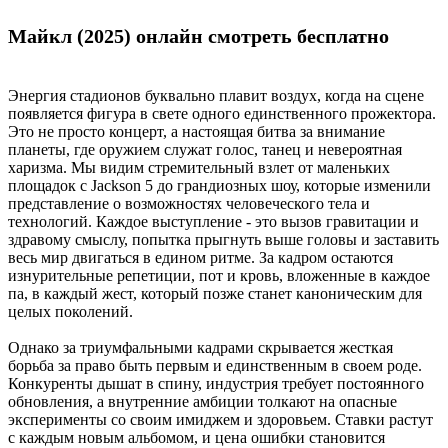
Майкл (2025) онлайн смотреть бесплатно
Энергия стадионов буквально плавит воздух, когда на сцене
появляется фигура в свете одного единственного прожектора.
Это не просто концерт, а настоящая битва за внимание
планеты, где оружием служат голос, танец и невероятная
харизма. Мы видим стремительный взлет от маленьких
площадок с Jackson 5 до грандиозных шоу, которые изменили
представление о возможностях человеческого тела и
технологий. Каждое выступление - это вызов гравитации и
здравому смыслу, попытка прыгнуть выше головы и заставить
весь мир двигаться в едином ритме. За кадром остаются
изнурительные репетиции, пот и кровь, вложенные в каждое
па, в каждый жест, который позже станет каноническим для
целых поколений.
Однако за триумфальными кадрами скрывается жесткая
борьба за право быть первым и единственным в своем роде.
Конкуренты дышат в спину, индустрия требует постоянного
обновления, а внутренние амбиции толкают на опасные
эксперименты со своим имиджем и здоровьем. Ставки растут
с каждым новым альбомом, и цена ошибки становится