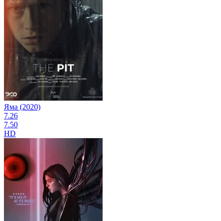
Яма (2020)
7.26
7.50
HD