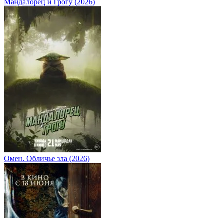
Мандалорец и Грогу (2026)
Омен. Обличье зла (2026)