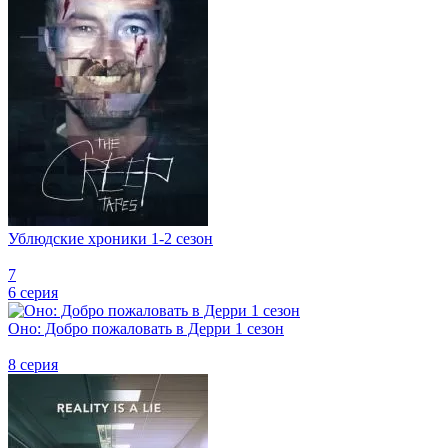
Ублюдские хроники 1-2 сезон
7
6 серия
Оно: Добро пожаловать в Дерри 1 сезон
8 серия