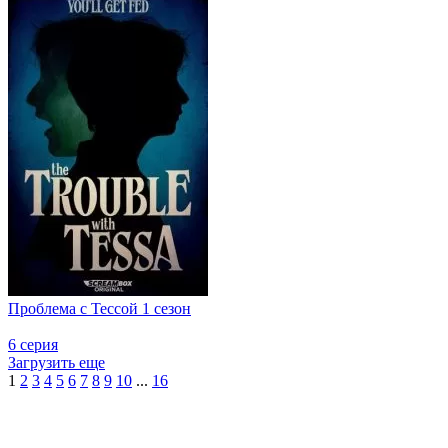
Проблема с Тессой 1 сезон
6 серия
Загрузить еще
1
2
3
4
5
6
7
8
9
10
...
16