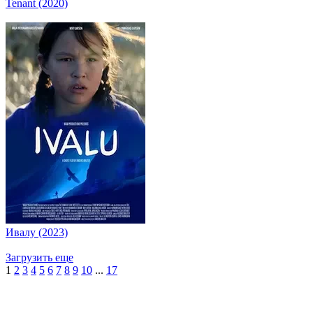
Tenant (2020)
Ивалу (2023)
Загрузить еще
1
2
3
4
5
6
7
8
9
10
...
17