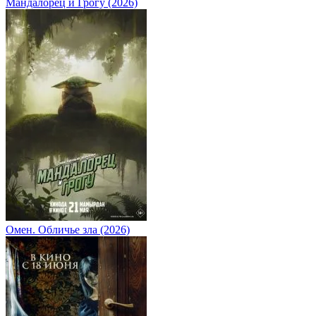
Мандалорец и Грогу (2026)
Омен. Обличье зла (2026)