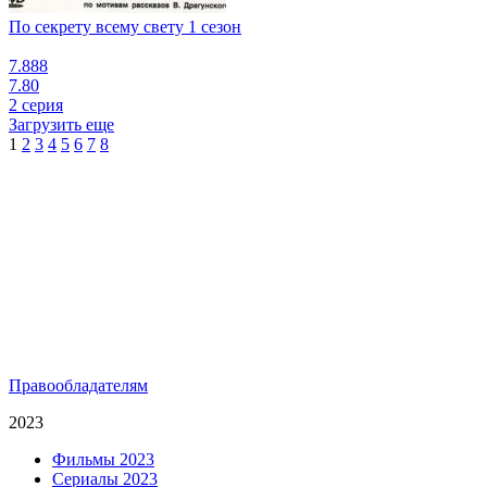
По секрету всему свету 1 сезон
7.888
7.80
2 серия
Загрузить еще
1
2
3
4
5
6
7
8
Правообладателям
2023
Фильмы 2023
Сериалы 2023