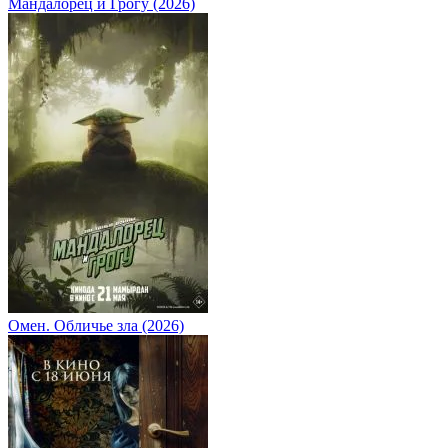
Мандалорец и Грогу (2026)
Омен. Обличье зла (2026)