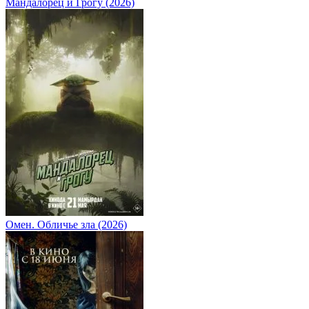
Мандалорец и Грогу (2026)
Омен. Обличье зла (2026)