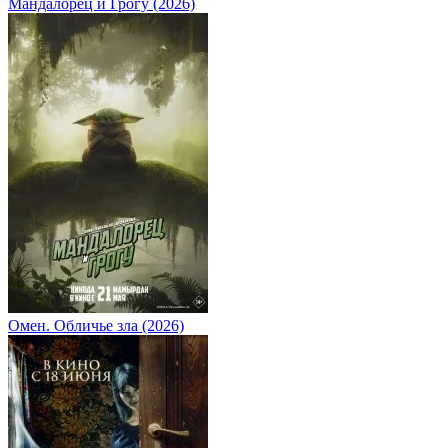
Мандалорец и Грогу (2026)
Омен. Обличье зла (2026)