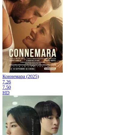
Коннемара (2025)
7.26
7.50
HD