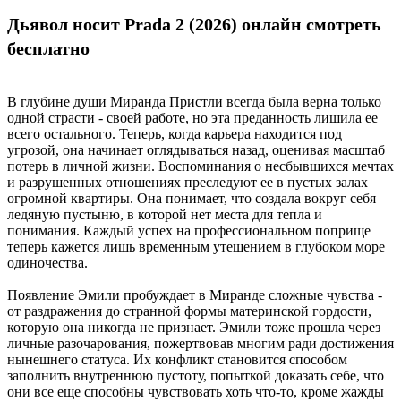
Дьявол носит Prada 2 (2026) онлайн смотреть
бесплатно
В глубине души Миранда Пристли всегда была верна только
одной страсти - своей работе, но эта преданность лишила ее
всего остального. Теперь, когда карьера находится под
угрозой, она начинает оглядываться назад, оценивая масштаб
потерь в личной жизни. Воспоминания о несбывшихся мечтах
и разрушенных отношениях преследуют ее в пустых залах
огромной квартиры. Она понимает, что создала вокруг себя
ледяную пустыню, в которой нет места для тепла и
понимания. Каждый успех на профессиональном поприще
теперь кажется лишь временным утешением в глубоком море
одиночества.
Появление Эмили пробуждает в Миранде сложные чувства -
от раздражения до странной формы материнской гордости,
которую она никогда не признает. Эмили тоже прошла через
личные разочарования, пожертвовав многим ради достижения
нынешнего статуса. Их конфликт становится способом
заполнить внутреннюю пустоту, попыткой доказать себе, что
они все еще способны чувствовать хоть что-то, кроме жажды