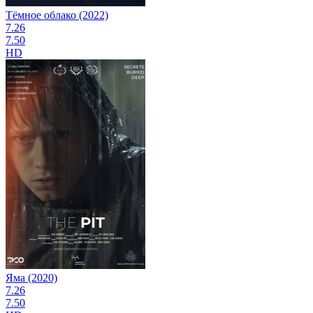
Тёмное облако (2022)
7.26
7.50
HD
Яма (2020)
7.26
7.50