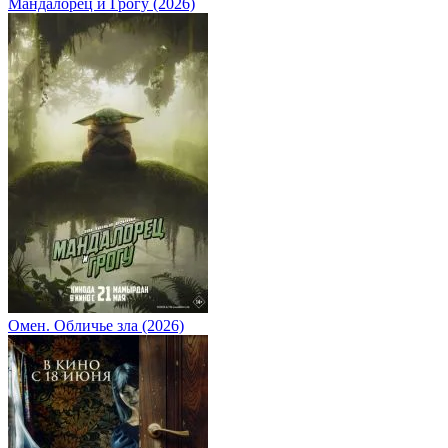
Мандалорец и Грогу (2026)
Омен. Обличье зла (2026)