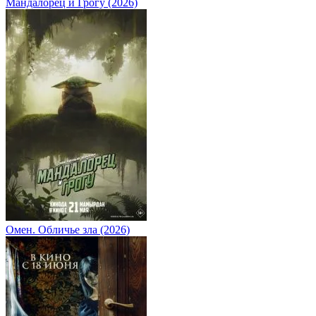
Мандалорец и Грогу (2026)
Омен. Обличье зла (2026)