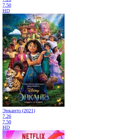
7.50
HD
Энканто (2021)
7.26
7.50
HD