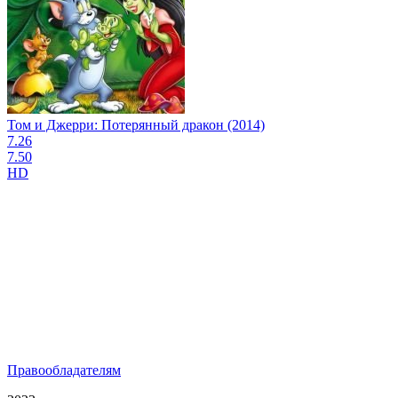
Том и Джерри: Потерянный дракон (2014)
7.26
7.50
HD
Правообладателям