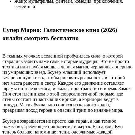
Жанр:
мультфильм, фэнтези, комедия, приключения,
семейный
Супер Марио: Галактическое кино (2026)
онлайн смотреть бесплатно
В темных уголках вселенной пробудилась сила, о которой
старались забыть даже самые старые мудрецы. Это не просто
техника или грубая мощь, а черная магия, черпающая энергию
из умирающих звезд. Боузер-младший использует
зачарованную кисть, чтобы рисовать реальность, в которой
нет места радости и свету. Каждое его движение оставляет
шрамы на теле космоса, искажая пространство и время. Замок
Пич стал пленником в этой сюрреалистичной тюрьме, где
стены состоят из застывших криков, а коридоры ведут в
никуда. Магия буквально сочится из каждого кадра,
превращая поход героев в опасный трип по изнанке мира.
Боузер возвращается не просто как тиран, а как темное
божество, требующее поклонения и жертв. Его армия Куп
теперь больше напоминает тени, одержимые жаждой